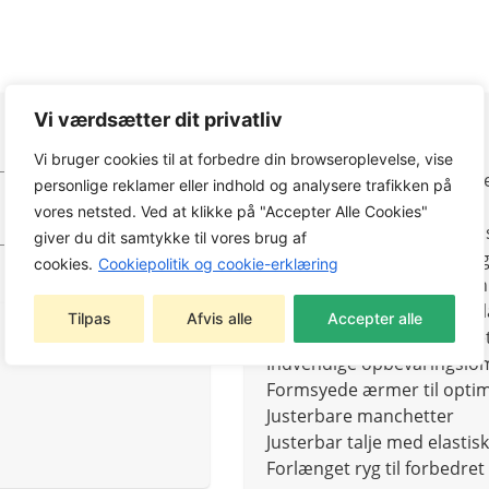
Vi værdsætter dit privatliv
Egenskaber
Vi bruger cookies til at forbedre din browseroplevelse, vise
Softshell-materiale med 
personlige reklamer eller indhold og analysere trafikken på
Ingen skuldersømme
vores netsted. Ved at klikke på "Accepter Alle Cookies"
Justerbar hætte med elast
giver du dit samtykke til vores brug af
YKK®-lynlås foran med hag
cookies.
Cookiepolitik og cookie-erklæring
Brystlomme med YKK®-lyn
Stiklommer med YKK®-lynl
Tilpas
Afvis alle
Accepter alle
To stiklommer med børstet
Indvendige opbevaringsl
Formsyede ærmer til opti
Justerbare manchetter
Justerbar talje med elasti
Forlænget ryg til forbedre