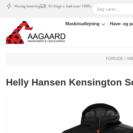
Hurtig levering
Fri fragt v. køb over 1999,-
Maskinudlejning
Have- og p
Maskinudlejning
Have- og parkmaskiner
Sikkerhed og tilbehør
Depotrum
FORSIDE
/
AR
Mærker
Værksted
Helly Hansen Kensington S
Outlet
Tips og tricks
4.4 Google Reviews
4.7 Trustpilot