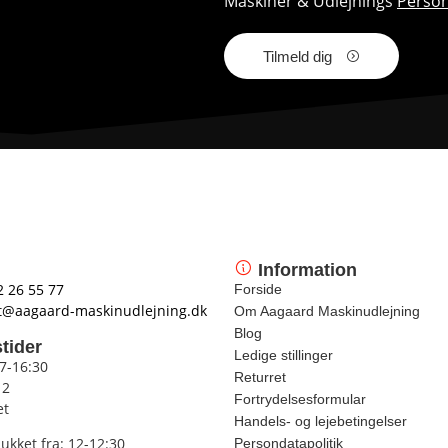
Maskiner & Udlejnings
Person
Tilmeld dig
Information
2 26 55 77
Forside
t@aagaard-maskinudlejning.dk
Om Aagaard Maskinudlejning
Blog
tider
Ledige stillinger
 7-16:30
Returret
12
Fortrydelsesformular
et
Handels- og lejebetingelser
lukket fra: 12-12:30
Persondatapolitik