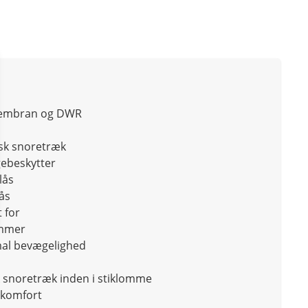
membran og DWR
isk snoretræk
ebeskytter
lås
ås
 for
ommer
mal bevægelighed
sk snoretræk inden i stiklomme
t komfort