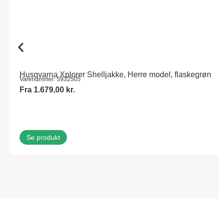
Husqvarna Xplorer Shelljakke, Herre model, flaskegrøn
Varenummer: 5932505
Fra
1.679,00
kr.
Se produkt