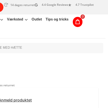
4.4 Google Reviews
4.7 Trustpilot
14 dages returret
0
Værksted
Outlet
Tips og tricks
KE MED HÆTTE
s returret
Anmeld produktet