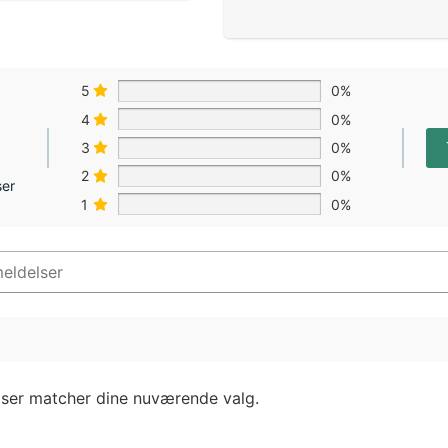
5
0%
4
0%
3
0%
2
0%
ser
1
0%
lser matcher dine nuværende valg.