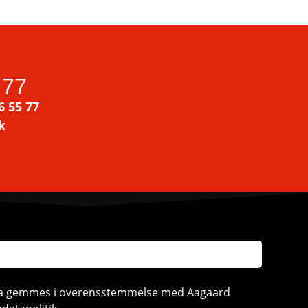
 77
6 55 77
k
ata gemmes i overensstemmelse med Aagaard