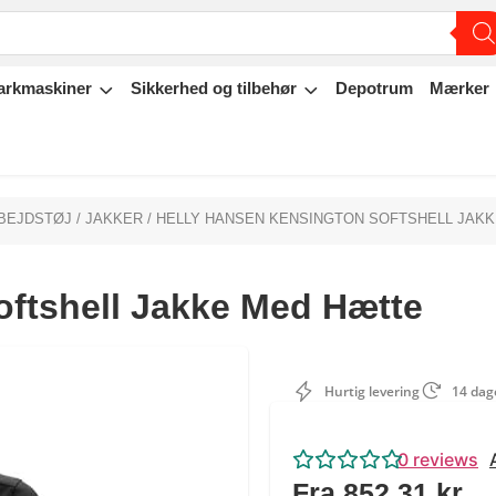
arkmaskiner
Sikkerhed og tilbehør
Depotrum
Mærker
BEJDSTØJ
/
JAKKER
/ HELLY HANSEN KENSINGTON SOFTSHELL JAK
oftshell Jakke Med Hætte
Hurtig levering
14 dage
0
reviews
Fra
852,31
kr.