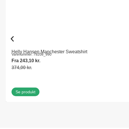
Helly Hansen Manchester Sweatshirt
Varenummer: 79208_990
Fra
243,10
kr.
374,00
kr.
Se produkt