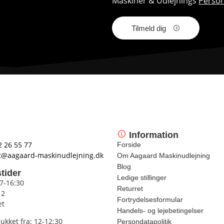
Maskiner & Udlejnings
Person
Tilmeld dig
Information
2 26 55 77
Forside
t@aagaard-maskinudlejning.dk
Om Aagaard Maskinudlejning
Blog
tider
Ledige stillinger
 7-16:30
Returret
12
Fortrydelsesformular
et
Handels- og lejebetingelser
lukket fra: 12-12:30
Persondatapolitik