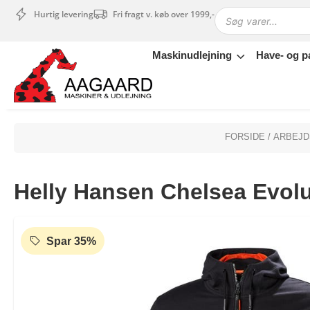
Hurtig levering
Fri fragt v. køb over 1999,-
Maskinudlejning
Have- og p
Maskinudlejning
Have- og parkmaskiner
Sikkerhed og tilbehør
Depotrum
FORSIDE
/
ARBEJD
Mærker
Værksted
Helly Hansen Chelsea Evolu
Outlet
Tips og tricks
4.4 Google Reviews
4.7 Trustpilot
Spar 35%