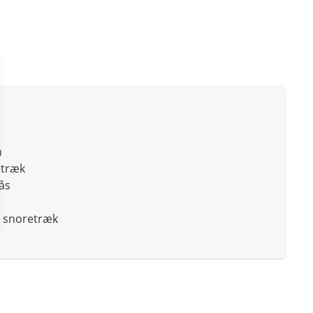
n
etræk
ås
k snoretræk