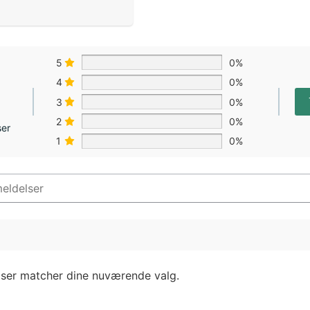
5
0%
4
0%
3
0%
2
0%
ser
1
0%
lser matcher dine nuværende valg.