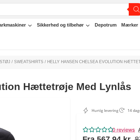
arkmaskiner
Sikkerhed og tilbehør
Depotrum
Mærker
STØJ
/
SWEATSHIRTS
/ HELLY HANSEN CHELSEA EVOLUTION HÆTTE
tion Hættetrøje Med Lynlås
Hurtig levering
14 dage
0
reviews
Fra
567,94
kr.
8