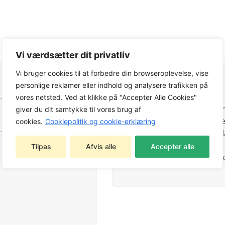
Vi værdsætter dit privatliv
Vi bruger cookies til at forbedre din browseroplevelse, vise
EGENSKABER
personlige reklamer eller indhold og analysere trafikken på
vores netsted. Ved at klikke på "Accepter Alle Cookies"
3D-meshmateriale i hætte
giver du dit samtykke til vores brug af
Justerbar hætte med snor
cookies.
Cookiepolitik og cookie-erklæring
Stiklommer med YKK®-lynl
Elastiske manchetter
Tilpas
Afvis alle
Accepter alle
Justerbar talje med elastis