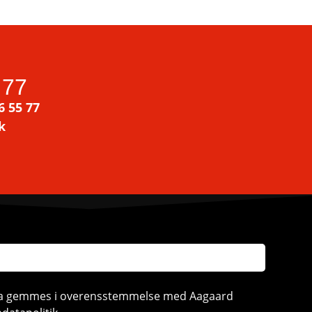
 77
6 55 77
k
ata gemmes i overensstemmelse med Aagaard