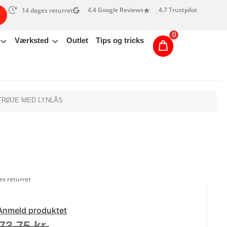
4.4 Google Reviews
4.7 Trustpilot
14 dages returret
0
Værksted
Outlet
Tips og tricks
TRØJE MED LYNLÅS
s returret
Anmeld produktet
73,75
kr.