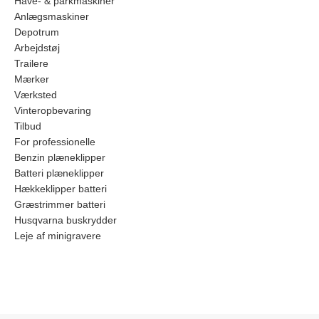
Have- & parkmaskiner
Anlægsmaskiner
Depotrum
Arbejdstøj
Trailere
Mærker
Værksted
Vinteropbevaring
Tilbud
For professionelle
Benzin plæneklipper
Batteri plæneklipper
Hækkeklipper batteri
Græstrimmer batteri
Husqvarna buskrydder
Leje af minigravere