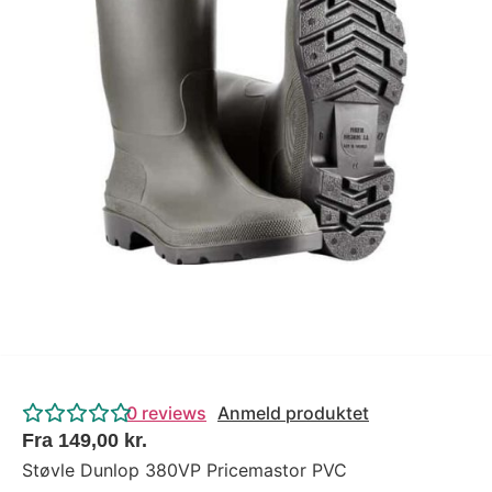
Tips og tricks
4.4 Google Reviews
4.7 Trustpilot
0
reviews
Anmeld produktet
Fra
149,00
kr.
Støvle Dunlop 380VP Pricemastor PVC