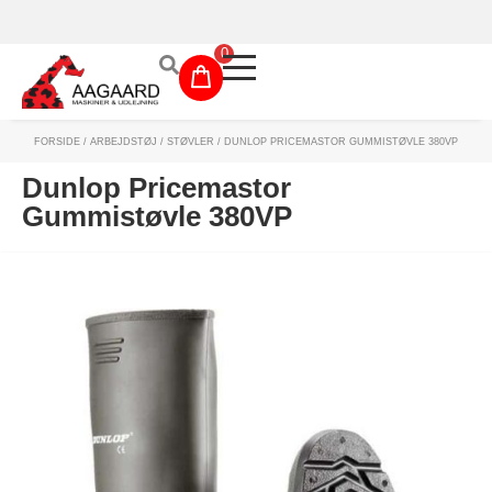
Prismatch!
0
FORSIDE
/
ARBEJDSTØJ
/
STØVLER
/ DUNLOP PRICEMASTOR GUMMISTØVLE 380VP
Maskinudlejning
Dunlop Pricemastor
Have- og parkmaskiner
Gummistøvle 380VP
Sikkerhed og tilbehør
Depotrum
Mærker
Værksted
Outlet