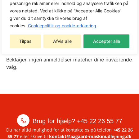
personlige reklamer eller indhold og analysere trafikken på
vores netsted. Ved at klikke på "Accepter Alle Cookies"
giver du dit samtykke til vores brug af
Søg
cookies.
Cookiepolitik og cookie-erklæring
Tilpas
Afvis alle
Accepter alle
0 of 0 anmeldelser
Beklager, ingen anmeldelser matcher dine nuværende
valg.
Brug for hjælp?
+45 22 26 55 77
Du har altid mulighed for at kontakte os på telefon
+45 22 26
55 77
eller skrive til
kontakt@aagaard-maskinudlejning.dk