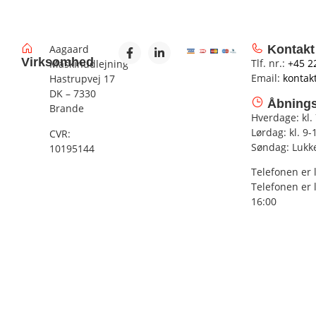
Aagaard
Kontakt
Virksomhed
Tlf. nr.:
+45 2
Maskinudlejning
Email:
kontak
Hastrupvej 17
DK – 7330
Åbnings
Brande
Hverdage: kl.
Lørdag: kl. 9-
CVR:
Søndag: Lukk
10195144
Telefonen er 
Telefonen er 
16:00