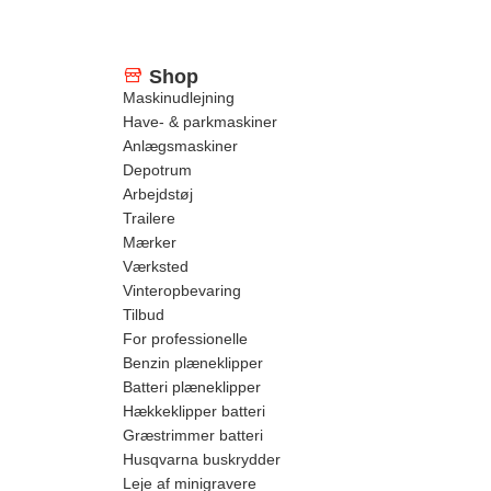
Shop
Maskinudlejning
Have- & parkmaskiner
Anlægsmaskiner
Depotrum
Arbejdstøj
Trailere
Mærker
Værksted
Vinteropbevaring
Tilbud
For professionelle
Benzin plæneklipper
Batteri plæneklipper
Hækkeklipper batteri
Græstrimmer batteri
Husqvarna buskrydder
Leje af minigravere