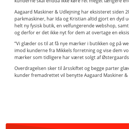
kunderne skal endda ikke køre ret meget længere end h
Aagaard Maskiner & Udlejning har eksisteret siden 20
parkmaskiner, har Ida og Kristian altid gjort en dyd
helt ny fysisk butik, en velfungerende webshop, samt 
og derfor er det ikke nyt for dem at overtage en eksi
”Vi glæder os til at få nye mærker i butikken og på w
imod kunderne fra Mikkels forretning og vise dem vore
mærker som tidligere har været solgt af Østergaards 
Overdragelsen sker til årsskiftet og begge parter g
kunder fremadrettet vil benytte Aagaard Maskiner & U