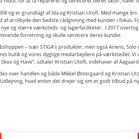
idtil, for at få repareret og serviceret deres skov-, have-
08 og er grundlagt af Ida og Kristian Utoft. Med mange års e
 ud af at tilbyde den bedste rådgivning med kunden i fokus.
nye og større værksteds- og lagerfaciliteter. I 2017 overtog
sterende forretning og skulle servicere deres kunder.
ebshoppen – især STIGA’s produkter, men også Ariens, Solo o
s butik og vores dygtige medarbejdere på værkstedet. Vi vil 
Skov og Have”, udtaler Kristian Utoft, indehaver af Aagaar
lædes over handlen og både Mikkel Østergaard og Kristian U
dlejning, hvad enten det drejer sig om et godt tilbud på n