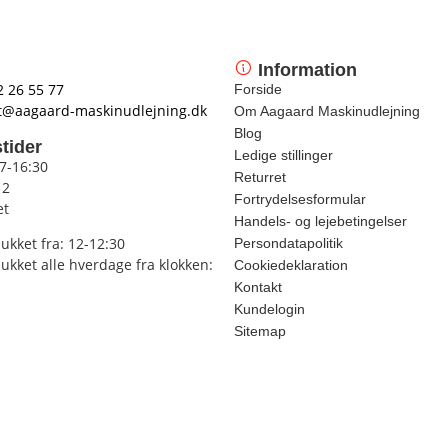
Information
2 26 55 77
Forside
t@aagaard-maskinudlejning.dk
Om Aagaard Maskinudlejning
Blog
tider
Ledige stillinger
 7-16:30
Returret
12
Fortrydelsesformular
et
Handels- og lejebetingelser
lukket fra: 12-12:30
Persondatapolitik
lukket alle hverdage fra klokken:
Cookiedeklaration
Kontakt
Kundelogin
Sitemap