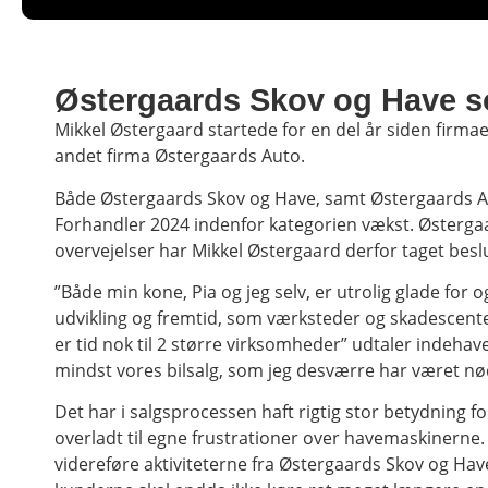
Østergaards Skov og Have so
Mikkel Østergaard startede for en del år siden firm
andet firma Østergaards Auto.
Både Østergaards Skov og Have, samt Østergaards Au
Forhandler 2024 indenfor kategorien vækst. Østergaa
overvejelser har Mikkel Østergaard derfor taget bes
”Både min kone, Pia og jeg selv, er utrolig glade fo
udvikling og fremtid, som værksteder og skadescente
er tid nok til 2 større virksomheder” udtaler indeha
mindst vores bilsalg, som jeg desværre har været n
Det har i salgsprocessen haft rigtig stor betydning fo
overladt til egne frustrationer over havemaskinerne. 
videreføre aktiviteterne fra Østergaards Skov og Hav