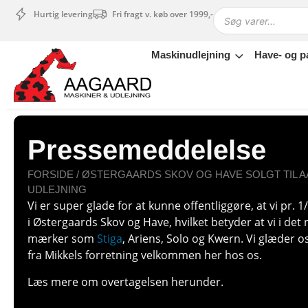
Hurtig levering
Fri fragt v. køb over 1999,-
Maskinudlejning
Have- og p
Maskinudlejning
Have- og parkmaskiner
Sikkerhed og tilbehør
Depotrum
Pressemeddelelse
Mærker
Værksted
FORSIDE
/ ØSTERGAARDS SKOV OG HAVE SOLGT TIL 
Outlet
UDLEJNING
Vi er super glade for at kunne offentliggøre, at vi pr. 
Tips og tricks
i Østergaards Skov og Have, hvilket betyder at vi i det 
4.4 Google Reviews
mærker som
Stiga
, Ariens, Solo og Kwern. Vi glæder o
4.7 Trustpilot
fra Mikkels forretning velkommen her hos os.
Læs mere om overtagelsen herunder.