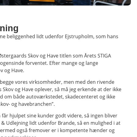
jning
amme beliggenhed lidt udenfor Ejstrupholm, som hans
stergaards Skov og Have titlen som Årets STIGA
nogensinde forventet. Efter mange og lange
ov og Have.
iser begge vores virksomheder, men med den rivende
 Skov og Have oplever, så må jeg erkende at der ikke
t ud om både autoværkstedet, skadecenteret og ikke
 skov- og havebranchen”.
 får hjulpet sine kunder godt videre, så ingen bliver
 & Udlejning lidt udenfor Brande, så en mulighed i at
rne dermed også fremover er i kompetente hænder og