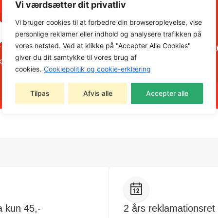
Vi værdsætter dit privatliv
Vi bruger cookies til at forbedre din browseroplevelse, vise
Brug for hjælp?
+45 22 26 55
personlige reklamer eller indhold og analysere trafikken på
vores netsted. Ved at klikke på "Accepter Alle Cookies"
 altid mulighed for at kontakte os på telefon
+45 22 2
giver du dit samtykke til vores brug af
krive til
kontakt@aagaard-maskinudlejning.dk
cookies.
Cookiepolitik og cookie-erklæring
Tilpas
Afvis alle
Accepter alle
a kun 45,-
2 års reklamationsret