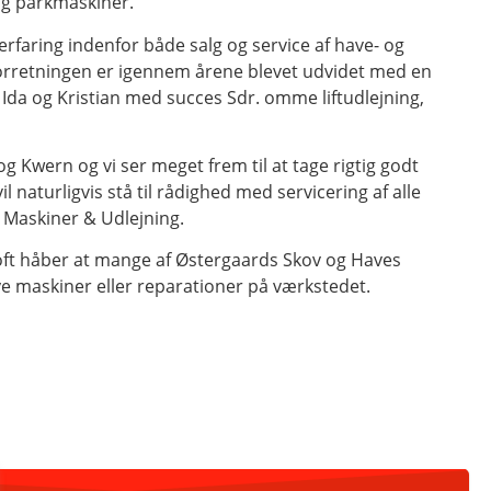
 og parkmaskiner.
rfaring indenfor både salg og service af have- og
 Forretningen er igennem årene blevet udvidet med en
 Ida og Kristian med succes Sdr. omme liftudlejning,
g Kwern og vi ser meget frem til at tage rigtig godt
naturligvis stå til rådighed med servicering af alle
d Maskiner & Udlejning.
toft håber at mange af Østergaards Skov og Haves
ye maskiner eller reparationer på værkstedet.