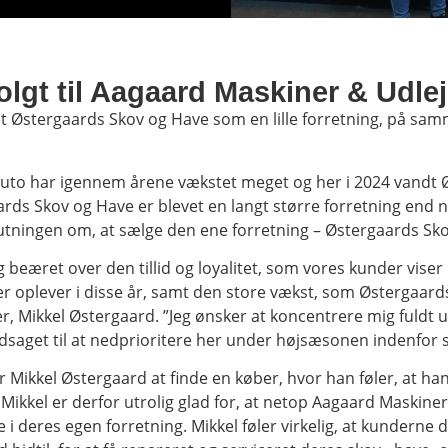
lgt til Aagaard Maskiner & Udle
aet Østergaards Skov og Have som en lille forretning, på s
to har igennem årene vækstet meget og her i 2024 vandt Ø
rds Skov og Have er blevet en langt større forretning end 
lutningen om, at sælge den ene forretning – Østergaards Sk
r og beæret over den tillid og loyalitet, som vores kunder v
r oplever i disse år, samt den store vækst, som Østergaards
ver, Mikkel Østergaard. ”Jeg ønsker at koncentrere mig fuld
ødsaget til at nedprioritere her under højsæsonen indenfor
r Mikkel Østergaard at finde en køber, hvor han føler, at han
Mikkel er derfor utrolig glad for, at netop Aagaard Maskiner
e i deres egen forretning. Mikkel føler virkelig, at kunde