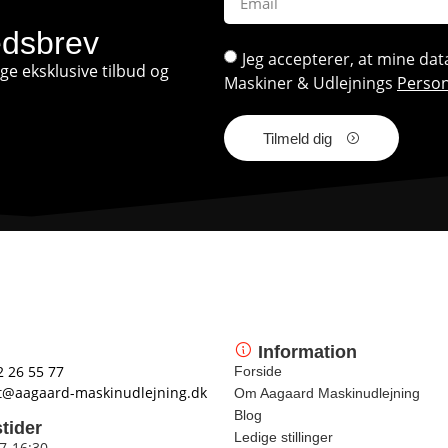
edsbrev
Jeg accepterer, at mine d
e eksklusive tilbud og
Maskiner & Udlejnings
Person
Tilmeld dig
Information
2 26 55 77
Forside
t@aagaard-maskinudlejning.dk
Om Aagaard Maskinudlejning
Blog
tider
Ledige stillinger
 7-16:30