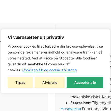
Hovedegenskaber:
Vi værdsætter dit privatliv
Touch Screen-venlig
Vi bruger cookies til at forbedre din browseroplevelse, vise
handskerne på.
personlige reklamer eller indhold og analysere trafikken på
Varm og Vandafvise
vores netsted. Ved at klikke på "Accepter Alle Cookies"
Thinsulate® og mikrof
giver du dit samtykke til vores brug af
Komfortabel Pasfor
cookies.
Cookiepolitik og cookie-erklæring
behagelig pasform.
Forbedret Greb og H
Tilpas
Afvis alle
Accepter alle
handskenes greb og 
Sikkerhedsstandard
mekaniske risici, Kateg
Størrelser:
Tilgængelig
Husqvarna
Functional Vint