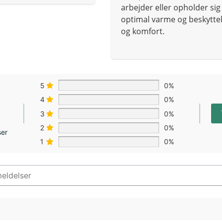
arbejder eller opholder sig 
optimal varme og beskyttel
og komfort.
5
0%
4
0%
3
0%
2
0%
ser
1
0%