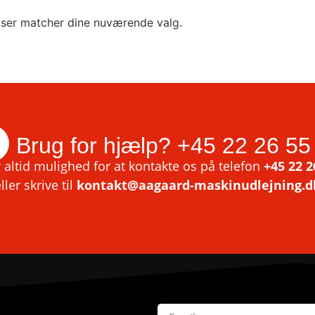
lser matcher dine nuværende valg.
Brug for hjælp?
+45 22 26 55
 altid mulighed for at kontakte os på telefon
+45 22 2
ller skrive til
kontakt@aagaard-maskinudlejning.d