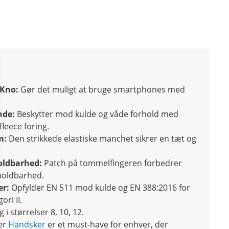
 Kno:
Gør det muligt at bruge smartphones med
nde:
Beskytter mod kulde og våde forhold med
leece foring.
m:
Den strikkede elastiske manchet sikrer en tæt og
oldbarhed:
Patch på tommelfingeren forbedrer
holdbarhed.
er:
Opfylder EN 511 mod kulde og EN 388:2016 for
ori II.
 i størrelser 8, 10, 12.
er
Handsker
er et must-have for enhver, der