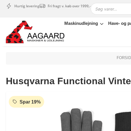
Hurtig levering
Fri fragt v. køb over 1999,-
Maskinudlejning
Have- og p
Maskinudlejning
Have- og parkmaskiner
Sikkerhed og tilbehør
Depotrum
FORSI
Mærker
Værksted
Husqvarna Functional Vint
Outlet
Tips og tricks
4.4 Google Reviews
4.7 Trustpilot
Spar 19%