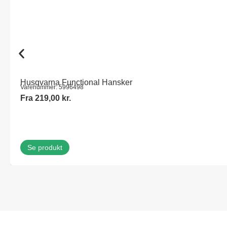
Husqvarna Functional Hansker
Varenummer: 5996498
Fra
219,00
kr.
Se produkt