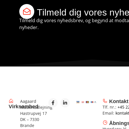
Tilmeld dig vores nyh
Tilmeld dig vores nyhedsbrev, og begynd at modtag
nyheder.
Aagaard
Kontakt
Virksomhed
Tlf. nr.:
+45 2
Maskinudlejning
Email:
kontak
Hastrupvej 17
DK – 7330
Åbnings
Brande
Hverdage: kl.