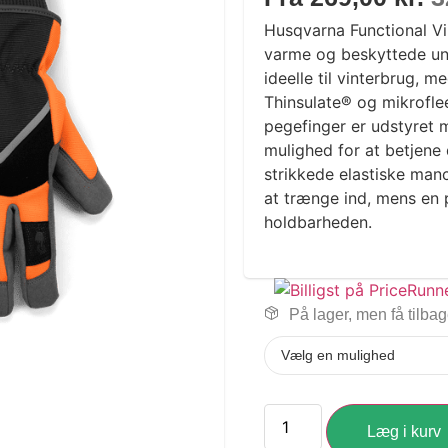
Husqvarna Functional Vi
varme og beskyttede und
ideelle til vinterbrug,
Thinsulate® og mikrofle
pegefinger er udstyret 
mulighed for at betjene
strikkede elastiske man
at trænge ind, mens en 
holdbarheden.
På lager, men få tilba
Læg i kurv