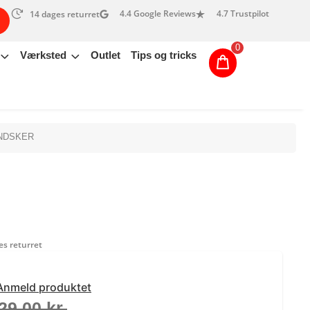
4.4 Google Reviews
4.7 Trustpilot
14 dages returret
0
Værksted
Outlet
Tips og tricks
ANDSKER
s returret
Anmeld produktet
29,00
kr.