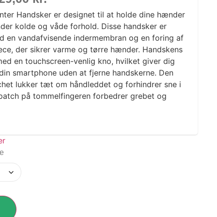
nter Handsker er designet til at holde dine hænder
er kolde og våde forhold. Disse handsker er
 med en vandafvisende indermembran og en foring af
ece, der sikrer varme og tørre hænder. Handskens
med en touchscreen-venlig kno, hvilket giver dig
 din smartphone uden at fjerne handskerne. Den
chet lukker tæt om håndleddet og forhindrer sne i
patch på tommelfingeren forbedrer grebet og
ge