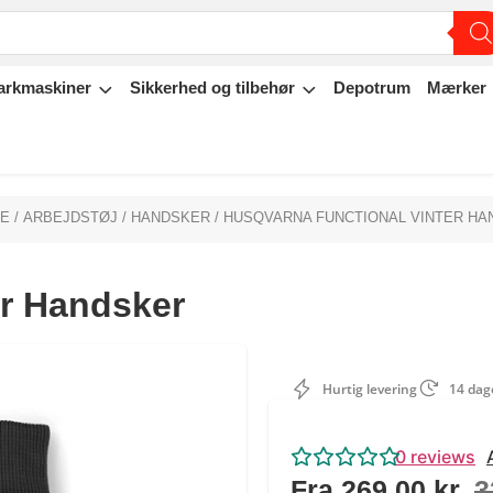
arkmaskiner
Sikkerhed og tilbehør
Depotrum
Mærker
DE
/
ARBEJDSTØJ
/
HANDSKER
/ HUSQVARNA FUNCTIONAL VINTER H
er Handsker
Hurtig levering
14 dage
0
reviews
Fra
269,00
kr.
3