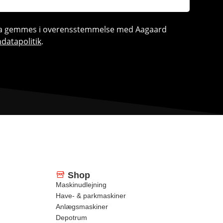
ata gemmes i overensstemmelse med Aagaard
datapolitik
.
Shop
Maskinudlejning
Have- & parkmaskiner
Anlægsmaskiner
Depotrum