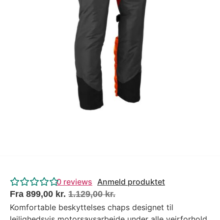
Tips og tricks
4.4 Google Reviews
4.7 Trustpilot
0
reviews
Anmeld produktet
Fra
899,00
kr.
1.129,00
kr.
Komfortable beskyttelses chaps designet til
lejlighedsvis motorsavsarbejde under alle vejrforhold.