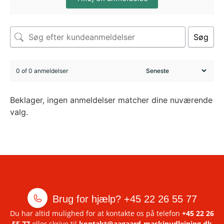
Søg
0 of 0 anmeldelser
Beklager, ingen anmeldelser matcher dine nuværende
valg.
Brug for hjælp?
+45 22 26 55 77
Du har altid mulighed for at kontakte os på telefon
+45 22 26
55 77
eller skrive til
kontakt@aagaard-maskinudlejning.dk