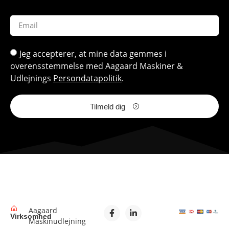
Jeg accepterer, at mine data gemmes i
overensstemmelse med Aagaard Maskiner &
Udlejnings
Persondatapolitik
.
Tilmeld dig
Aagaard
Virksomhed
Maskinudlejning