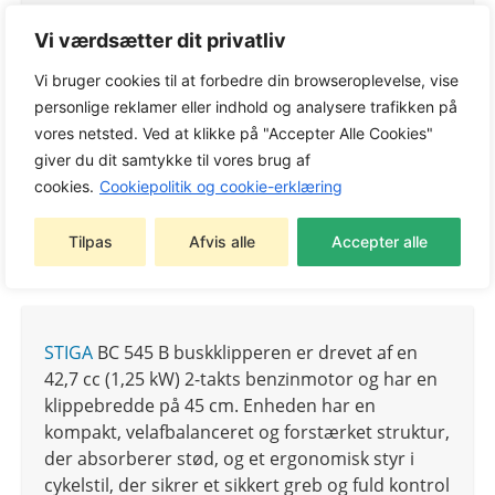
Vi værdsætter dit privatliv
Vi bruger cookies til at forbedre din browseroplevelse, vise
Varenummer:
287321002/ST1
personlige reklamer eller indhold og analysere trafikken på
Kategorier:
STIGA Buskryddere
,
Trimmere og
vores netsted. Ved at klikke på "Accepter Alle Cookies"
kratryddere
giver du dit samtykke til vores brug af
Tags:
STIGA Buskrydder
,
Trimmere og
cookies.
Cookiepolitik og cookie-erklæring
kratryddere
Varemærke:
STIGA
Tilpas
Afvis alle
Accepter alle
STIGA
BC 545 B buskklipperen er drevet af en
42,7 cc (1,25 kW) 2-takts benzinmotor og har en
klippebredde på 45 cm. Enheden har en
kompakt, velafbalanceret og forstærket struktur,
der absorberer stød, og et ergonomisk styr i
cykelstil, der sikrer et sikkert greb og fuld kontrol