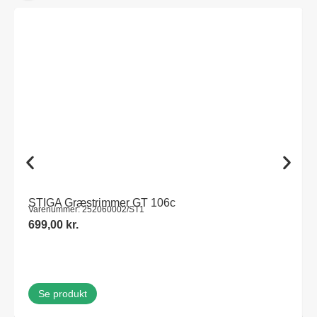
STIGA Græstrimmer GT 106c
Varenummer: 252060002/ST1
699,00
kr.
Se produkt